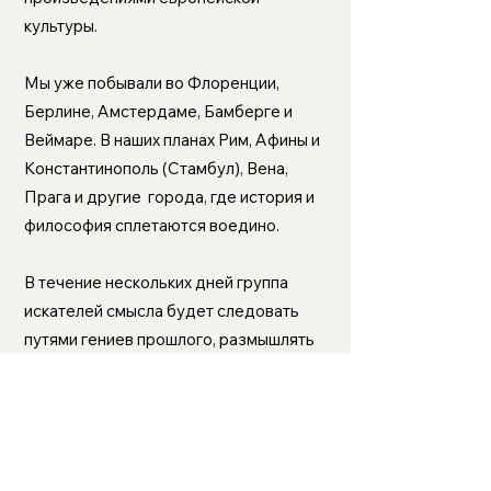
культуры.
Мы уже побывали во Флоренции,
Берлине, Амстердаме, Бамберге и
Веймаре. В наших планах Рим, Афины и
Константинополь (Стамбул), Вена,
Прага и другие города, где история и
философия сплетаются воедино.
В течение нескольких дней группа
искателей смысла будет следовать
путями гениев прошлого, размышлять
о причинах и последствиях поворотных
моментов в развитии европейской
цивилизации и проверять на прочность
основы своего мировоззрения.