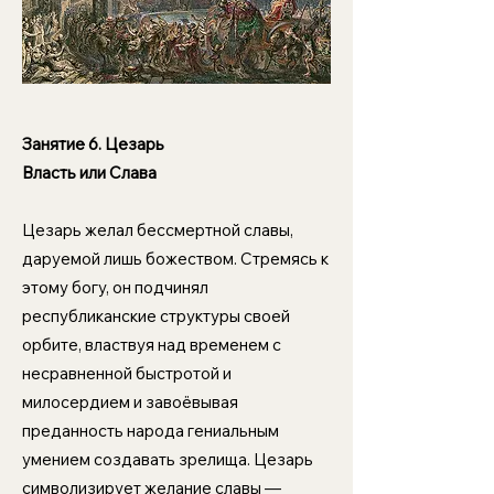
Занятие 6.
Цезарь
Власть или Слава
Цезарь желал бессмертной славы,
даруемой лишь божеством. Стремясь к
этому богу, он подчинял
республиканские структуры своей
орбите, властвуя над временем с
несравненной быстротой и
милосердием и завоёвывая
преданность народа гениальным
умением создавать зрелища. Цезарь
символизирует желание славы —