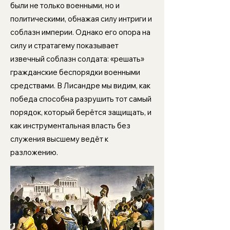
были не только военными, но и
политическими, обнажая силу интриги и
соблазн империи. Однако его опора на
силу и стратагему показывает
извечный соблазн солдата: «решать»
гражданские беспорядки военными
средствами. В Лисандре мы видим, как
победа способна разрушить тот самый
порядок, который берётся защищать, и
как инструментальная власть без
служения высшему ведёт к
разложению.