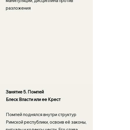
манипуляции, дисциплина против
разложения
Занятие 5. Помпей
Блеск Власти или ее Крест
Помпей поднялся внутри структур
Римской республики, освоив её законы,
ритуалы и кодексы чести. Его слава