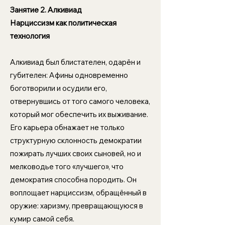
Занятие 2.
Алкивиад
Нарциссизм как политическая
технология
Алкивиад был блистателен, одарён и
губителен: Афины одновременно
боготворили и осудили его,
отвернувшись от того самого человека,
который мог обеспечить их выживание.
Его карьера обнажает не только
структурную склонность демократии
пожирать лучших своих сыновей, но и
мелководье того «лучшего», что
демократия способна породить. Он
воплощает нарциссизм, обращённый в
оружие: харизму, превращающуюся в
кумир самой себя.