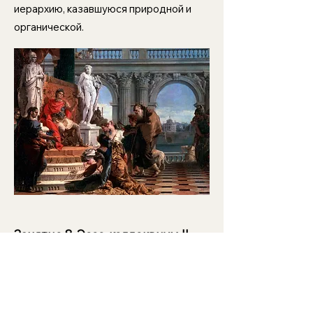
иерархию, казавшуюся природной и
органической.
Занятие 8.
Эссе-коллоквиум II
Второй коллоквиум собирает
эссе недель 5–7,